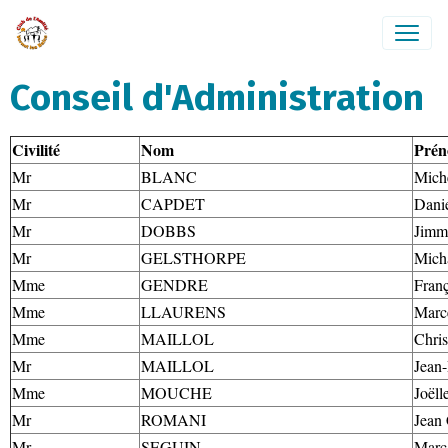
Conseil d'Administration
Civilité
Nom
Pré
Mr
BLANC
Mich
Mr
CAPDET
Dani
Mr
DOBBS
Jimm
Mr
GELSTHORPE
Mich
Mme
GENDRE
Franç
Mme
LLAURENS
Marc
Mme
MAILLOL
Chris
Mr
MAILLOL
Jean-
Mme
MOUCHE
Joëll
Mr
ROMANI
Jean
Mr
SEGUIN
Marc