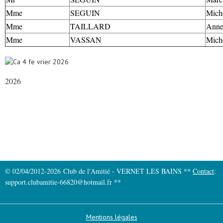
Mme
SEGUIN
Mich
Mme
TAILLARD
Anne
Mme
VASSAN
Mich
2026
© 02/04/2012-2026 Club de l'Amitié - VERNET LES BAINS **
Contact
:
support.clubamitie-66820@hotmail.fr **
Mentions légales